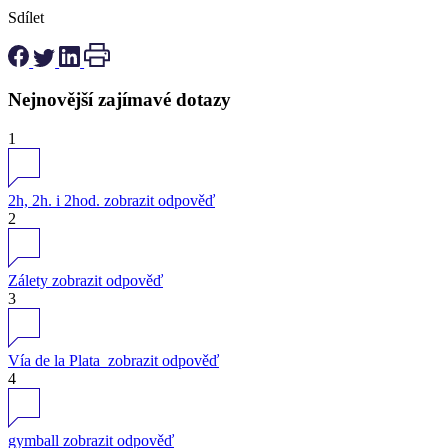
Sdílet
Nejnovější zajímavé dotazy
1
2h, 2h. i 2hod.
zobrazit odpověď
2
Zálety
zobrazit odpověď
3
Vía de la Plata
zobrazit odpověď
4
gymball
zobrazit odpověď