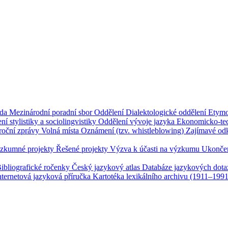
ada
Mezinárodní poradní sbor
Oddělení
Dialektologické oddělení
Etymo
ní stylistiky a sociolingvistiky
Oddělení vývoje jazyka
Ekonomicko-tec
roční zprávy
Volná místa
Oznámení (tzv. whistleblowing)
Zajímavé od
zkumné projekty
Řešené projekty
Výzva k účasti na výzkumu
Ukončen
ibliografické ročenky
Český jazykový atlas
Databáze jazykových dot
nternetová jazyková příručka
Kartotéka lexikálního archivu (1911–199