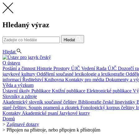
Hledaný výraz
Hledat
CS
Hledat
O ústavu
Poslání a činnost
Historie
Prostory ÚJČ
Vedení
Rada ÚJČ
Dozorčí r
jazykové kultury
Oddělení současné lexikologie a lexikografie
Odděle
informací
Ředitelství
Knihovna
Kontakty pro média
Dokumenty a vý
Věda a výzkum
Ústavní úkoly
Publikace
Knižní publikace
Elektronické publikace
Vý
Slovníky a zdroje
Akademický slovník současné češtiny
Bibliografie české lingvistiky
B
staré češtiny. Soupis pramenů a zkratek
Fonologický korpus češtiny
I
Kontakty
Akademické psaní
Jazykové kurzy
Domů
>
Zajímavé dotazy
>
Připojen na přístroje, nebo připojen k přístrojům