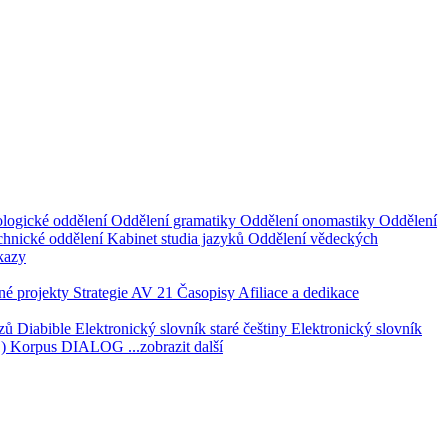
logické oddělení
Oddělení gramatiky
Oddělení onomastiky
Oddělení
hnické oddělení
Kabinet studia jazyků
Oddělení vědeckých
kazy
é projekty
Strategie AV 21
Časopisy
Afiliace a dedikace
azů
Diabible
Elektronický slovník staré češtiny
Elektronický slovník
1)
Korpus DIALOG
...zobrazit další