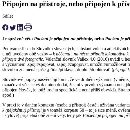
Připojen na přístroje, nebo připojen k př
Sdílet
Je správně věta
Pacient je připojen na přístroje
, nebo
Pacient je př
Podíváme-li se do Slovníku slovesných, substantivních a adjektivních
u něj uvedeny obě vazby –
k
něčemu
i
na něco
:
připojit lokomotivu k
připojte dvě fotografie
. Valenční slovník Vallex 4.0 (2016) uvádí u he
s významem ‚spojit/spojovat, zapojit/zapojovat, umožnit/umožňovat f
slovníku znamená spíše ‚přidat/přidávat, doplnit/doplňovat‘ (
připojit 
Slovníkové popisy nasvědčují tomu, že ve druhém významu (v němž j
označovat věc. Je však nutno dodat, že ani v prvním významu nenajde
připojen člověk, je totiž trochu specifická a není příliš obvyklá. Str
apod.)
V praxi je v daném kontextu (osoba a přístroj) častěji užívána variant
k
(nějakému) přístroji
je v tomtéž korpusu 58 – to je sice méně, ovšem
i stylově) přijatelná obě znění věty, tedy jak
Pacient je připojen na pří