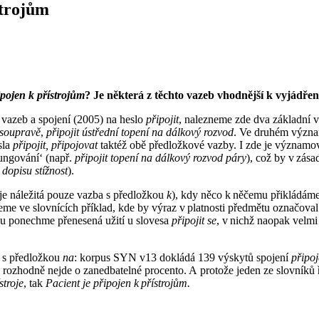
ístrojům
ipojen k přístrojům
? Je některá z
těchto vazeb vhodnější k
vyjádření
 vazeb a spojení (2005) na heslo
připojit
, nalezneme zde dva základní vý
soupravě
,
připojit ústřední topení na dálkový rozvod
.
Ve druhém význam
sla
připojit, připojovat
taktéž obě předložkové vazby. I zde je významov
ungování‘ (např.
připojit topení na dálkový rozvod páry
), což by v zás
k dopisu stížnost
).
e náležitá pouze vazba s předložkou
k
), kdy něco k něčemu přikládáme
me ve slovnících příklad, kde by výraz v platnosti předmětu označova
anou ponechme přenesená užití u slovesa
připojit se
, v nichž naopak velmi
a s předložkou
na
: korpus SYN v13 dokládá 139 výskytů spojení
připoj
 rozhodně nejde o zanedbatelné procento. A protože jeden ze slovníků 
stroje
, tak
Pacient je připojen k přístrojům.