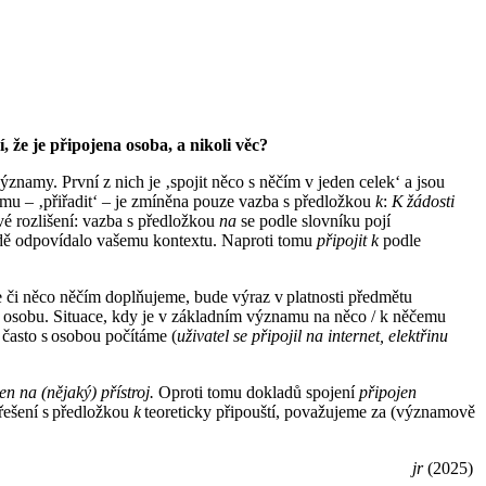
, že je připojena osoba, a
nikoli věc?
znamy. První z nich je ‚spojit něco s něčím v jeden celek‘ a jsou
u – ‚přiřadit‘ – je zmíněna pouze vazba s předložkou
k
:
K žádosti
é rozlišení: vazba s předložkou
na
se podle slovníku pojí
adě odpovídalo vašemu kontextu. Naproti tomu
připojit k
podle
 či něco něčím doplňujeme, bude výraz v platnosti předmětu
l osobu. Situace, kdy je v základním významu na něco / k něčemu
 často s osobou počítáme (
uživatel se připojil na internet, elektřinu
en na (nějaký) přístroj.
Oproti tomu dokladů spojení
připojen
řešení s předložkou
k
teoreticky připouští, považujeme za (významově
jr
(2025)