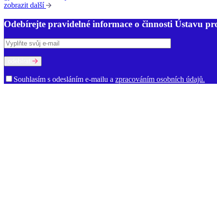
zobrazit další
Odebírejte pravidelné informace o činnosti Ústavu pr
odebírat
Souhlasím s odesláním e-mailu a
zpracováním osobních údajů.
O ústavu
Poslání a činnost
Historie
Prostory ÚJČ
Vedení
Rada ÚJČ
Dozorčí r
jazykové kultury
Oddělení současné lexikologie a lexikografie
Odděle
informací
Ředitelství
Knihovna
Kontakty pro média
Dokumenty a vý
Věda a výzkum
Ústavní úkoly
Publikace
Knižní publikace
Elektronické publikace
Vý
Slovníky a zdroje
Akademický slovník současné češtiny
Bibliografie české lingvistiky
B
staré češtiny. Soupis pramenů a zkratek
Fonologický korpus češtiny
I
Důležité odkazy
O ústavu
GDPR