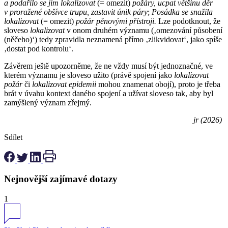
a podařilo se jim lokalizovat
(= omezit)
požáry, ucpat většinu děr
v proražené obšívce trupu, zastavit únik páry
;
Posádka se snažila
lokalizovat
(= omezit)
požár pěnovými přístroji.
Lze podotknout, že
sloveso
lokalizovat
v onom druhém významu (‚omezování působení
(něčeho)‘) tedy zpravidla neznamená přímo ‚zlikvidovat‘, jako spíše
‚dostat pod kontrolu‘.
Závěrem ještě upozorněme, že ne vždy musí být jednoznačné, ve
kterém významu je sloveso užito (právě spojení jako
lokalizovat
požár
či
lokalizovat epidemii
mohou znamenat obojí), proto je třeba
brát v úvahu kontext daného spojení a užívat sloveso tak, aby byl
zamýšlený význam zřejmý.
jr (2026)
Sdílet
Nejnovější zajímavé dotazy
1