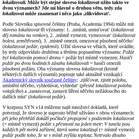
lokalizovali.
Může být stejné sloveso
lokalizovat
užito takto ve
dvou významech? Jde mi hlavně o druhou větu, tedy zda
lokalizovat
může znamenat i něco jako ‚zlikvidovat‘.
Podle Slovníku spisovné češtiny (Praha, Academia 1994) může mít
sloveso
lokalizovat
tři významy: 1. ‚umístit, umisťovat‘ (
lokalizovat
děj románu na venkov
), 2. ‚místně vymezit, vymezovat‘ (
lokalizovat
bolest
,
zemětřesení
), 3. ‚místně omezit, omezovat působení něčeho‘
(
lokalizovat požár
,
epidemii
). Užití slovesa ve větách, které uvádíte,
by tedy odpovídalo druhému a třetímu popsanému významu:
Požár
byl lokalizován pomocí dronu
= požár byl místně vymezen;
Hasiči
požár po dvou hodinách zásahu lokalizovali
= hasiči omezili
působení požáru. Oba významy slovesa
lokalizovat
(kromě
některých dalších významů) popisuje také aktuálně vznikající
Akademický slovník současné češtiny
: ‚zjišťovat, zjistit polohu,
umístění něčeho, vyhledávat, vyhledat‘ (
přesně lokalizovat polohu
volajícího
) a ‚zastavovat, zastavit šíření něčeho nežádoucího do
dalších míst‘ (
lokalizovat požár
).
V korpusu SYN v14 můžeme najít množství dokladů, které
potvrzují, že sloveso je naprosto běžně užíváno v obou významech:
při jeho přehřátí dokáží počítače propojené s podzemím lokalizovat
(= místně vymezit)
požár s přesností na jeden metr
;
V tunelu jsou
každých pět metrů zařízení, která sama lokalizují
(= místně vymezí)
požár podle toho, že se v místě zvýšila teplota
;
Netrvalo dlouho