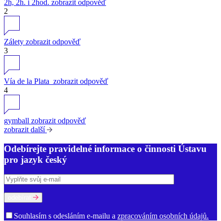
2h, 2h. i 2hod.
zobrazit odpověď
2
Zálety
zobrazit odpověď
3
Vía de la Plata
zobrazit odpověď
4
gymball
zobrazit odpověď
zobrazit další
Odebírejte pravidelné informace o činnosti Ústavu
pro jazyk český
odebírat
Souhlasím s odesláním e-mailu a
zpracováním osobních údajů.