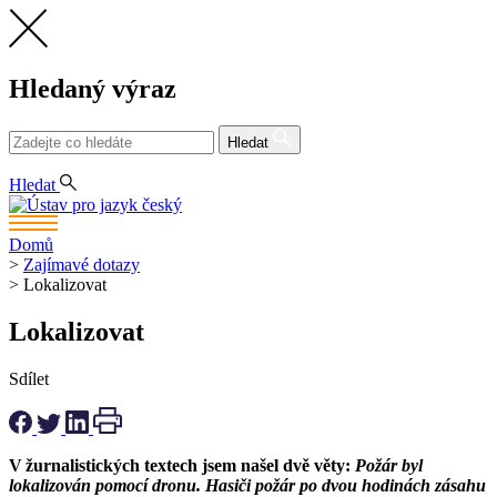
Hledaný výraz
Hledat
CS
Hledat
Domů
>
Zajímavé dotazy
>
Lokalizovat
Lokalizovat
Sdílet
V žurnalistických textech jsem našel dvě věty:
Požár byl
lokalizován pomocí dronu.
Hasiči požár po dvou hodinách zásahu