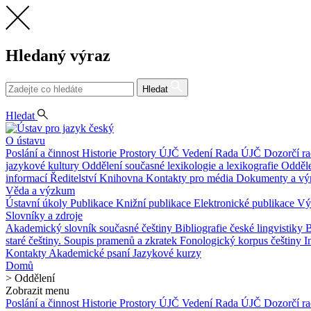
Hledaný výraz
Hledat
CS
EN
Hledat
O ústavu
Poslání a činnost
Historie
Prostory ÚJČ
Vedení
Rada ÚJČ
Dozorčí r
jazykové kultury
Oddělení současné lexikologie a lexikografie
Odděle
informací
Ředitelství
Knihovna
Kontakty pro média
Dokumenty a vý
Věda a výzkum
Ústavní úkoly
Publikace
Knižní publikace
Elektronické publikace
Vý
Slovníky a zdroje
Akademický slovník současné češtiny
Bibliografie české lingvistiky
B
staré češtiny. Soupis pramenů a zkratek
Fonologický korpus češtiny
I
Kontakty
Akademické psaní
Jazykové kurzy
Domů
>
Oddělení
Zobrazit menu
Poslání a činnost
Historie
Prostory ÚJČ
Vedení
Rada ÚJČ
Dozorčí r