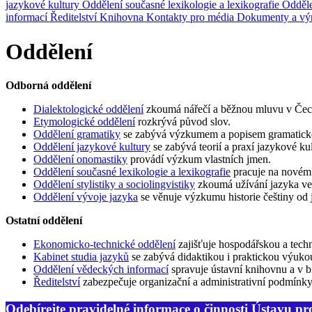
jazykové kultury
Oddělení současné lexikologie a lexikografie
Odděle
informací
Ředitelství
Knihovna
Kontakty pro média
Dokumenty a vý
Oddělení
Odborná oddělení
Dialektologické oddělení
zkoumá nářečí a běžnou mluvu v Čech
Etymologické oddělení
rozkrývá původ slov.
Oddělení gramatiky
se zabývá výzkumem a popisem gramatické st
Oddělení jazykové kultury
se zabývá teorií a praxí jazykové ku
Oddělení onomastiky
provádí výzkum vlastních jmen.
Oddělení současné lexikologie a lexikografie
pracuje na novém 
Oddělení stylistiky a sociolingvistiky
zkoumá užívání jazyka ve sp
Oddělení vývoje jazyka
se věnuje výzkumu historie češtiny od 
Ostatní oddělení
Ekonomicko-technické oddělení
zajišťuje hospodářskou a techn
Kabinet studia jazyků
se zabývá didaktikou i praktickou výukou
Oddělení vědeckých informací
spravuje ústavní knihovnu a v b
Ředitelství
zabezpečuje organizační a administrativní podmínk
Odebírejte pravidelné informace o činnosti Ústavu pr