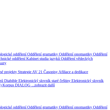
logické oddělení
Oddělení gramatiky
Oddělení onomastiky
Oddělení
hnické oddělení
Kabinet studia jazyků
Oddělení vědeckých
kazy
é projekty
Strategie AV 21
Časopisy
Afiliace a dedikace
azů
Diabible
Elektronický slovník staré češtiny
Elektronický slovník
1)
Korpus DIALOG
...zobrazit další
logické oddělení
Oddělení gramatiky
Oddělení onomastiky
Oddělení