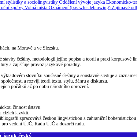
ní stylistiky a sociolingvistiky
Oddělení vývoje jazyka
Ekonomicko-tec
roční zprávy
Volná místa
Oznámení (tzv. whistleblowing)
Zajímavé od
ách, na Moravě a ve Slezsku.
avby češtiny, metodologií jejího popisu a teorií a praxí korpusové lin
ltury a zajišťuje provoz jazykové poradny.
výkladovém slovníku současné češtiny a soustavně sleduje a zaznamen
olečnosti a rozvíjí teorii textu, stylu, žánru a diskurzu.
jejích počátků až po dobu národního obrození.
ickou činnost ústavu.
 cizích jazyků.
ibliografii zpracovává českou lingvistickou a zahraniční bohemistickou
y pro vedení ÚJČ, Radu ÚJČ a dozorčí radu.
o jazyk český