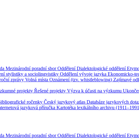
ada
Mezinárodní poradní sbor
Oddělení
Dialektologické oddělení
Etymo
ní stylistiky a sociolingvistiky
Oddělení vývoje jazyka
Ekonomicko-tec
roční zprávy
Volná místa
Oznámení (tzv. whistleblowing)
Zajímavé od
zkumné projekty
Řešené projekty
Výzva k účasti na výzkumu
Ukončen
ibliografické ročenky
Český jazykový atlas
Databáze jazykových dot
nternetová jazyková příručka
Kartotéka lexikálního archivu (1911–199
ada
Mezinárodní poradní sbor
Oddělení
Dialektologické oddělení
Etymo