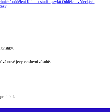
hnické oddělení
Kabinet studia jazyků
Oddělení vědeckých
kazy
gvistiky.
ává nové jevy ve slovní zásobě.
 produkci.