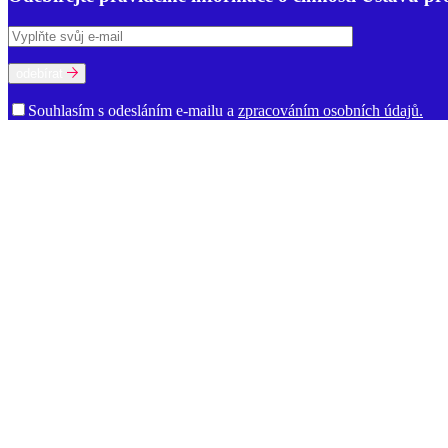
odebírat
Souhlasím s odesláním e-mailu a
zpracováním osobních údajů.
O ústavu
Poslání a činnost
Historie
Prostory ÚJČ
Vedení
Rada ÚJČ
Dozorčí r
jazykové kultury
Oddělení současné lexikologie a lexikografie
Odděle
informací
Ředitelství
Knihovna
Kontakty pro média
Dokumenty a vý
Věda a výzkum
Ústavní úkoly
Publikace
Knižní publikace
Elektronické publikace
Vý
Slovníky a zdroje
Akademický slovník současné češtiny
Bibliografie české lingvistiky
B
staré češtiny. Soupis pramenů a zkratek
Fonologický korpus češtiny
I
Důležité odkazy
O ústavu
GDPR
Nastavení cookies
Kontakt
Akademické psaní