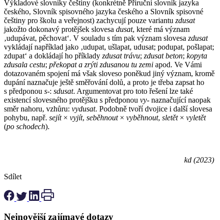
Výkladové slovníky češtiny (konkrétně Příruční slovník jazyka
českého, Slovník spisovného jazyka českého a Slovník spisovné
češtiny pro školu a veřejnost) zachycují pouze variantu
zdusat
jakožto dokonavý protějšek slovesa
dusat
, které má význam ​​​​
‚udupávat, pěchovat‘. V souladu s tím pak ​​​​význam slovesa
zdusat
vykládají například jako ‚udupat, ušlapat, udusat; podupat, pošlapat;
zdupat‘ a dokládají ho příklady
zdusat trávu
;
zdusat beton
;
kopyta
zdusala cestu
;
překopat a zrýti zdusanou tu zemi
apod. Ve Vámi
dotazovaném spojení má však sloveso poněkud jiný význam, kromě
dupání naznačuje ještě směřování dolů, a proto je třeba zapsat ho
s předponou
s-
:
sdusat
. Argumentovat pro toto řešení lze také
existencí slovesného protějšku s předponou
vy-
naznačující naopak
směr nahoru, vzhůru:
vydusat
. Podobně tvoří dvojice i další slovesa
pohybu, např.
sejít
×
vyjít
,
seběhnout
×
vyběhnout
,
sletět
×
vyletět
(
po schodech
).
kd (2023)
Sdílet
Nejnovější zajímavé dotazy