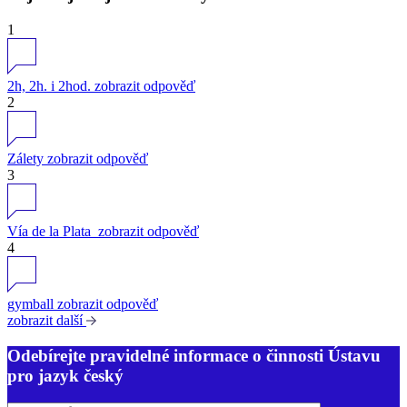
1
2h, 2h. i 2hod.
zobrazit odpověď
2
Zálety
zobrazit odpověď
3
Vía de la Plata
zobrazit odpověď
4
gymball
zobrazit odpověď
zobrazit další
Odebírejte pravidelné informace o činnosti Ústavu
pro jazyk český