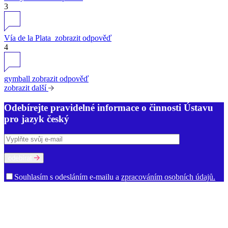
3
Vía de la Plata
zobrazit odpověď
4
gymball
zobrazit odpověď
zobrazit další
Odebírejte pravidelné informace o činnosti Ústavu
pro jazyk český
odebírat
Souhlasím s odesláním e-mailu a
zpracováním osobních údajů.
O ústavu
Poslání a činnost
Historie
Prostory ÚJČ
Vedení
Rada ÚJČ
Dozorčí
rada
Mezinárodní poradní sbor
Oddělení
Dialektologické oddělení
Etymologické oddělení
Oddělení gramatiky
Oddělení onomastiky