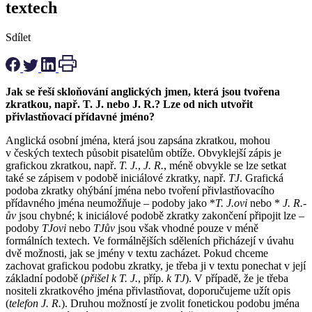
textech
Sdílet
Jak se řeší skloňování anglických jmen, která jsou tvořena
zkratkou, např. T. J. nebo J. R.? Lze od nich utvořit
přivlastňovací přídavné jméno?
Anglická osobní jména, která jsou zapsána zkratkou, mohou
v českých textech působit pisatelům obtíže. Obvyklejší zápis je
grafickou zkratkou, např.
T. J.
,
J. R.
, méně obvykle se lze setkat
také se zápisem v podobě iniciálové zkratky, např.
TJ
. Grafická
podoba zkratky ohýbání jména nebo tvoření přivlastňovacího
přídavného jména neumožňuje – podoby jako *
T. J.ovi
nebo *
J. R.-
ův
jsou chybné; k iniciálové podobě zkratky zakončení připojit lze –
podoby
TJovi
nebo
TJův
jsou však vhodné pouze v méně
formálních textech. Ve formálnějších sděleních přicházejí v úvahu
dvě možnosti, jak se jmény v textu zacházet. Pokud chceme
zachovat grafickou podobu zkratky, je třeba ji v textu ponechat v její
základní podobě (
přišel k T. J.
, příp.
k TJ
). V případě, že je třeba
nositeli zkratkového jména přivlastňovat, doporučujeme užít opis
(
telefon J. R.
). Druhou možností je zvolit fonetickou podobu jména