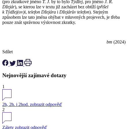
(pro zkratkové jméno
T. J.
by to bylo
Týdžej
, pro jméno
J. R.
Džejár
), se kterou lze v textu již zacházet bez obtíží (
přišel
k Týdžej(ov)i
,
telefon Džejára
i
Džejárův telefon
). Stejným
způsobem lze tato jména ohýbat v mluvených projevech, je třeba
pouze znát správnou výslovnost zkratky.
bm
(2024)
Sdílet
Nejnovější zajímavé dotazy
1
2h, 2h. i 2hod.
zobrazit odpověď
2
Zálety
zobrazit odpověď