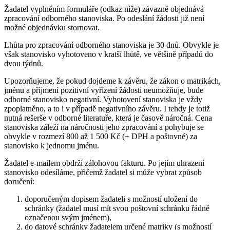
Žadatel vyplněním formuláře (odkaz níže) závazně objednává
zpracování odborného stanoviska. Po odeslání žádosti již není
možné objednávku stornovat.
Lhůta pro zpracování odborného stanoviska je 30 dnů. Obvykle je
však stanovisko vyhotoveno v kratší lhůtě, ve většině případů do
dvou týdnů.
Upozorňujeme, že pokud dojdeme k závěru, že zákon o matrikách,
jménu a příjmení pozitivní vyřízení žádosti neumožňuje, bude
odborné stanovisko negativní. Vyhotovení stanoviska je vždy
zpoplatněno, a to i v případě negativního závěru. I tehdy je totiž
nutná rešerše v odborné literatuře, která je časově náročná. Cena
stanoviska záleží na náročnosti jeho zpracování a pohybuje se
obvykle v rozmezí 800 až 1 500 Kč (+ DPH a poštovné) za
stanovisko k jednomu jménu.
Žadatel e-mailem obdrží zálohovou fakturu. Po jejím uhrazení
stanovisko odesíláme, přičemž žadatel si může vybrat způsob
doručení:
doporučeným dopisem žadateli s možností uložení do
schránky (žadatel musí mít svou poštovní schránku řádně
označenou svým jménem),
do datové schránky žadatelem určené matriky (s možností