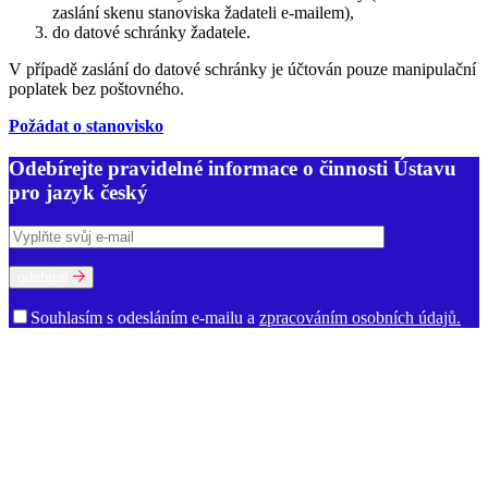
zaslání skenu stanoviska žadateli e-mailem),
do datové schránky žadatele.
V případě zaslání do datové schránky je účtován pouze manipulační
poplatek bez poštovného.
Požádat o stanovisko
Odebírejte pravidelné informace o činnosti Ústavu
pro jazyk český
odebírat
Souhlasím s odesláním e-mailu a
zpracováním osobních údajů.
O ústavu
Poslání a činnost
Historie
Prostory ÚJČ
Vedení
Rada ÚJČ
Dozorčí
rada
Mezinárodní poradní sbor
Oddělení
Dialektologické oddělení
Etymologické oddělení
Oddělení gramatiky
Oddělení onomastiky
Oddělení jazykové kultury
Oddělení současné lexikologie a
lexikografie
Oddělení stylistiky a sociolingvistiky
Oddělení vývoje
jazyka
Ekonomicko-technické oddělení
Kabinet studia jazyků