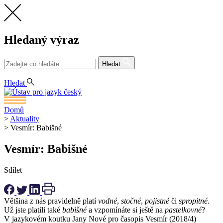
Hledaný výraz
Hledat
CS
Hledat
Domů
>
Aktuality
>
Vesmír: Babišné
Vesmír: Babišné
Sdílet
Většina z nás pravidelně platí
vodné
,
stočné
,
pojistné
či
spropitné
.
Už jste platili také
babišné
a vzpomínáte si ještě na
pastelkovné
?
V jazykovém koutku Jany Nové pro časopis Vesmír (2018/4)