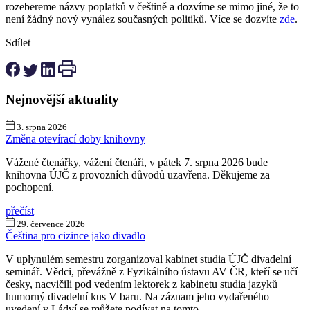
rozebereme názvy poplatků v češtině a dozvíme se mimo jiné, že to
není žádný nový vynález současných politiků. Více se dozvíte
zde
.
Sdílet
Nejnovější aktuality
3. srpna 2026
Změna otevírací doby knihovny
Vážené čtenářky, vážení čtenáři, v pátek 7. srpna 2026 bude
knihovna ÚJČ z provozních důvodů uzavřena. Děkujeme za
pochopení.
přečíst
29. července 2026
Čeština pro cizince jako divadlo
V uplynulém semestru zorganizoval kabinet studia ÚJČ divadelní
seminář. Vědci, převážně z Fyzikálního ústavu AV ČR, kteří se učí
česky, nacvičili pod vedením lektorek z kabinetu studia jazyků
humorný divadelní kus V baru. Na záznam jeho vydařeného
uvedení v Ládví se můžete podívat na tomto...