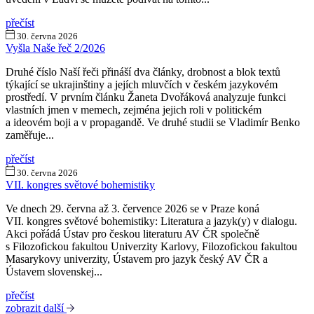
přečíst
30. června 2026
Vyšla Naše řeč 2/2026
Druhé číslo Naší řeči přináší dva články, drobnost a blok textů
týkající se ukrajinštiny a jejích mluvčích v českém jazykovém
prostředí. V prvním článku Žaneta Dvořáková analyzuje funkci
vlastních jmen v memech, zejména jejich roli v politickém
a ideovém boji a v propagandě. Ve druhé studii se Vladimír Benko
zaměřuje...
přečíst
30. června 2026
VII. kongres světové bohemistiky
Ve dnech 29. června až 3. července 2026 se v Praze koná
VII. kongres světové bohemistiky: Literatura a jazyk(y) v dialogu.
Akci pořádá Ústav pro českou literaturu AV ČR společně
s Filozofickou fakultou Univerzity Karlovy, Filozofickou fakultou
Masarykovy univerzity, Ústavem pro jazyk český AV ČR a
Ústavem slovenskej...
přečíst
zobrazit další