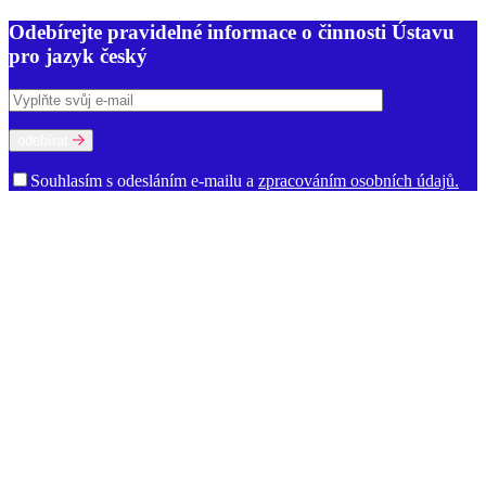
Odebírejte pravidelné informace o činnosti Ústavu
pro jazyk český
odebírat
Souhlasím s odesláním e-mailu a
zpracováním osobních údajů.
O ústavu
Poslání a činnost
Historie
Prostory ÚJČ
Vedení
Rada ÚJČ
Dozorčí
rada
Mezinárodní poradní sbor
Oddělení
Dialektologické oddělení
Etymologické oddělení
Oddělení gramatiky
Oddělení onomastiky
Oddělení jazykové kultury
Oddělení současné lexikologie a
lexikografie
Oddělení stylistiky a sociolingvistiky
Oddělení vývoje
jazyka
Ekonomicko-technické oddělení
Kabinet studia jazyků
Oddělení vědeckých informací
Ředitelství
Knihovna
Kontakty pro
média
Dokumenty a výroční zprávy
Volná místa
Oznámení (tzv.
whistleblowing)
Zajímavé odkazy
Věda a výzkum
Ústavní úkoly
Publikace
Knižní publikace
Elektronické publikace
Výzkumné projekty
Řešené projekty
Výzva k účasti na výzkumu
Ukončené projekty
Strategie AV 21
Časopisy
Afiliace a dedikace