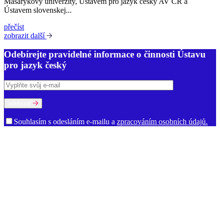
Masarykovy univerzity, Ústavem pro jazyk český AV ČR a
Ústavem slovenskej...
přečíst
zobrazit další
Odebírejte pravidelné informace o činnosti Ústavu
pro jazyk český
odebírat
Souhlasím s odesláním e-mailu a
zpracováním osobních údajů.
O ústavu
Poslání a činnost
Historie
Prostory ÚJČ
Vedení
Rada ÚJČ
Dozorčí
rada
Mezinárodní poradní sbor
Oddělení
Dialektologické oddělení
Etymologické oddělení
Oddělení gramatiky
Oddělení onomastiky
Oddělení jazykové kultury
Oddělení současné lexikologie a
lexikografie
Oddělení stylistiky a sociolingvistiky
Oddělení vývoje
jazyka
Ekonomicko-technické oddělení
Kabinet studia jazyků
Oddělení vědeckých informací
Ředitelství
Knihovna
Kontakty pro
média
Dokumenty a výroční zprávy
Volná místa
Oznámení (tzv.
whistleblowing)
Zajímavé odkazy