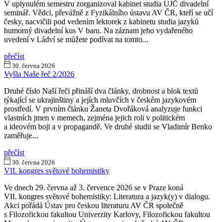
V uplynulém semestru zorganizoval kabinet studia ÚJČ divadelní
seminář. Vědci, převážně z Fyzikálního ústavu AV ČR, kteří se učí
česky, nacvičili pod vedením lektorek z kabinetu studia jazyků
humorný divadelní kus V baru. Na záznam jeho vydařeného
uvedení v Ládví se můžete podívat na tomto...
přečíst
30. června 2026
Vyšla Naše řeč 2/2026
Druhé číslo Naší řeči přináší dva články, drobnost a blok textů
týkající se ukrajinštiny a jejích mluvčích v českém jazykovém
prostředí. V prvním článku Žaneta Dvořáková analyzuje funkci
vlastních jmen v memech, zejména jejich roli v politickém
a ideovém boji a v propagandě. Ve druhé studii se Vladimír Benko
zaměřuje...
přečíst
30. června 2026
VII. kongres světové bohemistiky
Ve dnech 29. června až 3. července 2026 se v Praze koná
VII. kongres světové bohemistiky: Literatura a jazyk(y) v dialogu.
Akci pořádá Ústav pro českou literaturu AV ČR společně
s Filozofickou fakultou Univerzity Karlovy, Filozofickou fakultou