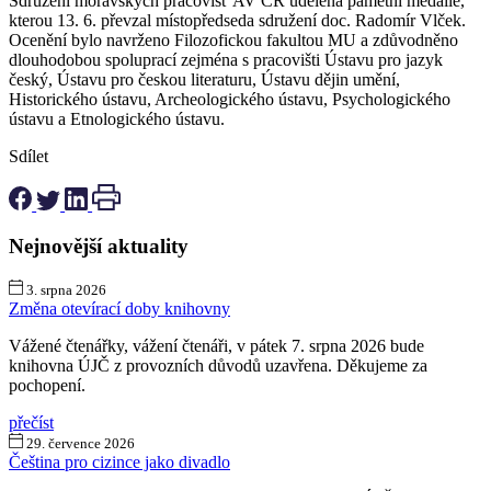
Sdružení moravských pracovišť AV ČR udělena pamětní medaile,
kterou 13. 6. převzal místopředseda sdružení doc. Radomír Vlček.
Ocenění bylo navrženo Filozofickou fakultou MU a zdůvodněno
dlouhodobou spoluprací zejména s pracovišti Ústavu pro jazyk
český, Ústavu pro českou literaturu, Ústavu dějin umění,
Historického ústavu, Archeologického ústavu, Psychologického
ústavu a Etnologického ústavu.
Sdílet
Nejnovější aktuality
3. srpna 2026
Změna otevírací doby knihovny
Vážené čtenářky, vážení čtenáři, v pátek 7. srpna 2026 bude
knihovna ÚJČ z provozních důvodů uzavřena. Děkujeme za
pochopení.
přečíst
29. července 2026
Čeština pro cizince jako divadlo