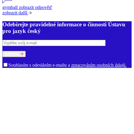
gymball
zobrazit odpověď
zobrazit další
Odebírejte pravidelné informace o činnosti Ústavu
pro jazyk český
odebírat
Souhlasím s odesláním e-mailu a
zpracováním osobních údajů.
O ústavu
Poslání a činnost
Historie
Prostory ÚJČ
Vedení
Rada ÚJČ
Dozorčí
rada
Mezinárodní poradní sbor
Oddělení
Dialektologické oddělení
Etymologické oddělení
Oddělení gramatiky
Oddělení onomastiky
Oddělení jazykové kultury
Oddělení současné lexikologie a
lexikografie
Oddělení stylistiky a sociolingvistiky
Oddělení vývoje
jazyka
Ekonomicko-technické oddělení
Kabinet studia jazyků
Oddělení vědeckých informací
Ředitelství
Knihovna
Kontakty pro
média
Dokumenty a výroční zprávy
Volná místa
Oznámení (tzv.
whistleblowing)
Zajímavé odkazy
Věda a výzkum