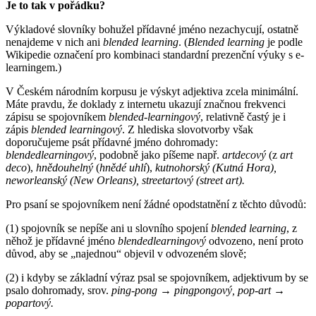
Je to tak v pořádku?
Výkladové slovníky bohužel přídavné jméno nezachycují, ostatně
nenajdeme v nich ani
blended learning
. (
Blended learning
je podle
Wikipedie označení pro kombinaci standardní prezenční výuky s e-
learningem.)
V Českém národním korpusu je výskyt adjektiva zcela minimální.
Máte pravdu, že doklady z internetu ukazují značnou frekvenci
zápisu se spojovníkem
blended-learningový
, relativně častý je i
zápis
blended learningový
. Z hlediska slovotvorby však
doporučujeme psát přídavné jméno dohromady:
blendedlearningový
, podobně jako píšeme např.
artdecový
(z
art
deco
),
hnědouhelný
(
hnědé uhlí
),
kutnohorský (Kutná Hora),
neworleanský (New Orleans), streetartový (street art).
Pro psaní se spojovníkem není žádné opodstatnění z těchto důvodů:
(1) spojovník se nepíše ani u slovního spojení
blended learning
, z
něhož je přídavné jméno
blendedlearningový
odvozeno, není proto
důvod, aby se „najednou“ objevil v odvozeném slově;
(2) i kdyby se základní výraz psal se spojovníkem, adjektivum by se
psalo dohromady, srov.
ping-pong → pingpongový, pop-art →
popartový.