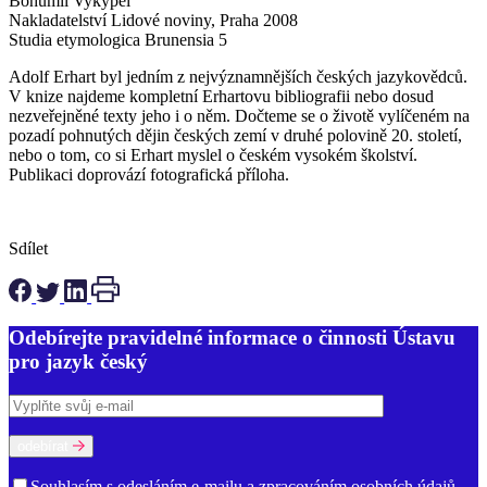
Bohumil Vykypěl
Nakladatelství Lidové noviny, Praha 2008
Studia etymologica Brunensia 5
Adolf Erhart byl jedním z nejvýznamnějších českých jazykovědců.
V knize najdeme kompletní Erhartovu bibliografii nebo dosud
nezveřejněné texty jeho i o něm. Dočteme se o životě vylíčeném na
pozadí pohnutých dějin českých zemí v druhé polovině 20. století,
nebo o tom, co si Erhart myslel o českém vysokém školství.
Publikaci doprovází fotografická příloha.
Sdílet
Odebírejte pravidelné informace o činnosti Ústavu
pro jazyk český
odebírat
Souhlasím s odesláním e-mailu a
zpracováním osobních údajů.