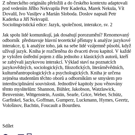
Z německého originálu přeložili a do českého kontextu adaptovali
pod vedením Jiřího Nekvapila Petr Kaderka, Marek Nekula, Vít
Dovalil, Ivo Vasiljev a Marián Sloboda. Doslov napsali Petr
Kaderka a Jiří Nekvapil.
Sociolingvistická edice: Jazyk, společnost, interakce, sv. 2
Jak spolu lidé komunikují, jak dosahují porozumění? Renomovaný
odborník představuje hlavní teoretické přístupy k analýze jazykové
interakce, tj. k analýze toho, jak na sebe lidé vzájemně působí, když
užívají jazyk. Kniha je rozčleněna do dvaceti dvou kapitol. V každé
je vyložen ústřední pojem z díla jednoho z klasických autorů, kteří
se zabývali jazykovou interakcí. Výklad staví na poznatcích
jazykovědných, sociologických, filozofických, literárněvědních,
kulturněantropologických a psychologických. Kniha je určena
zejména studentům těchto oborů a odborníkům se smyslem pro
interdisciplinární souvislosti. Jednotlivé kapitoly jsou věnovány
těmto myslitelům: Shannon, Bühler, Jakobson, Watzlawick,
Benveniste, Wittgenstein, Austin, Searle, Grice, Weber, Schütz,
Garfinkel, Sacks, Goffman, Gumperz, Luckmann, Hymes, Geertz,
Vološinov, Bachtin, Foucault a Bourdieu.
Sdílet