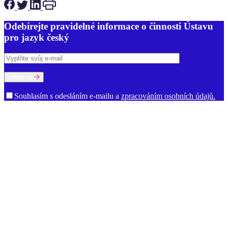
Odebírejte pravidelné informace o činnosti Ústavu
pro jazyk český
odebírat
Souhlasím s odesláním e-mailu a
zpracováním osobních údajů.
O ústavu
Poslání a činnost
Historie
Prostory ÚJČ
Vedení
Rada ÚJČ
Dozorčí
rada
Mezinárodní poradní sbor
Oddělení
Dialektologické oddělení
Etymologické oddělení
Oddělení gramatiky
Oddělení onomastiky
Oddělení jazykové kultury
Oddělení současné lexikologie a
lexikografie
Oddělení stylistiky a sociolingvistiky
Oddělení vývoje
jazyka
Ekonomicko-technické oddělení
Kabinet studia jazyků
Oddělení vědeckých informací
Ředitelství
Knihovna
Kontakty pro
média
Dokumenty a výroční zprávy
Volná místa
Oznámení (tzv.
whistleblowing)
Zajímavé odkazy
Věda a výzkum
Ústavní úkoly
Publikace
Knižní publikace
Elektronické publikace
Výzkumné projekty
Řešené projekty
Výzva k účasti na výzkumu