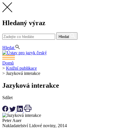
Hledaný výraz
Hledat
CS
Hledat
Domů
>
Knižní publikace
>
Jazyková interakce
Jazyková interakce
Sdílet
Peter Auer
Nakladatelství Lidové noviny, 2014