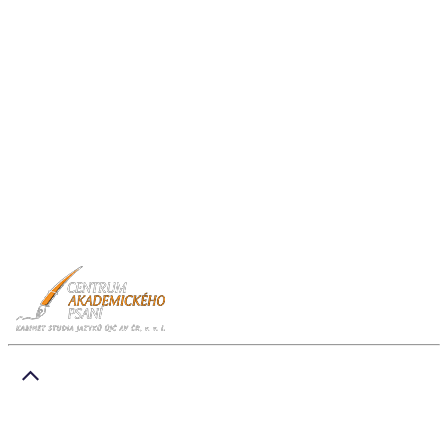
IČO: 68378092
DIČ: CZ68378092
ID datové schránky: cqjncc5
Sekretariát ředitele:
ujc@ujc.cas.cz
+420 257 533 756
Jazyková poradna:
+420 257 531 793
© Ústav pro jazyk český
Tento web je chráněn reCAPTCHA a Google
Zásady ochrany osobních údajů
a