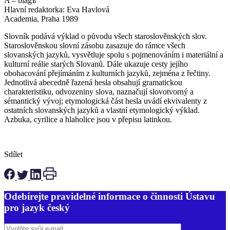
A – blagъ
Hlavní redaktorka: Eva Havlová
Academia, Praha 1989
Slovník podává výklad o původu všech staroslověnských slov.
Staroslověnskou slovní zásobu zasazuje do rámce všech
slovanských jazyků, vysvětluje spolu s pojmenováním i materiální a
kulturní reálie starých Slovanů. Dále ukazuje cesty jejího
obohacování přejímáním z kulturních jazyků, zejména z řečtiny.
Jednotlivá abecedně řazená hesla obsahují gramatickou
charakteristiku, odvozeniny slova, naznačují slovotvorný a
sémantický vývoj; etymologická část hesla uvádí ekvivalenty z
ostatních slovanských jazyků a vlastní etymologický výklad.
Azbuka, cyrilice a hlaholice jsou v přepisu latinkou.
Sdílet
Odebírejte pravidelné informace o činnosti Ústavu
pro jazyk český