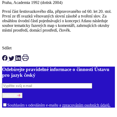
Praha, Academia 1992 (dotisk 2004)
První část šestisvazkového díla, připravovaného od 60. let 20. stol.
První ze tří svazků věnovaných slovní zásobě a tvoření slov. Za
obsáhlou úvodní částí pojednávající o koncepci Atlasu následuje
soubor tematicky řazených map s komentáři, zahrnujících okruhy
místní prostředí, domácí prostředí, člověk.
Sdílet
Odebírejte pravidelné informace o činnosti Ústavu
pro jazyk český
odebírat
Souhlasím s odesláním e-mailu a
zpracováním osobních údajů.
O ústavu