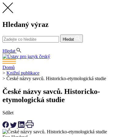
Hledaný výraz
Hledat
CS
Hledat
Domů
>
Knižní publikace
>
České názvy savců. Historicko-etymologická studie
České názvy savců. Historicko-
etymologická studie
Sdílet