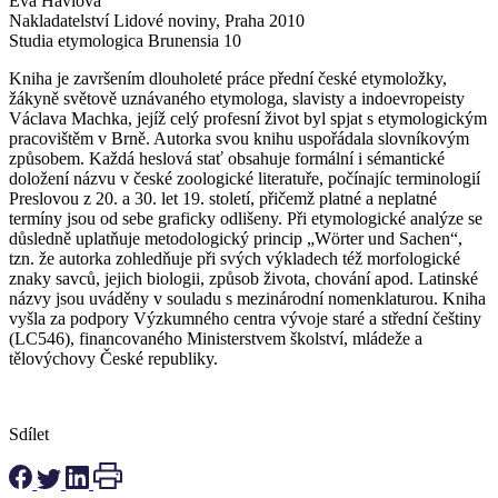
Eva Havlová
Nakladatelství Lidové noviny, Praha 2010
Studia etymologica Brunensia 10
Kniha je završením dlouholeté práce přední české etymoložky,
žákyně světově uznávaného etymologa, slavisty a indoevropeisty
Václava Machka, jejíž celý profesní život byl spjat s etymologickým
pracovištěm v Brně. Autorka svou knihu uspořádala slovníkovým
způsobem. Každá heslová stať obsahuje formální i sémantické
doložení názvu v české zoologické literatuře, počínajíc terminologií
Preslovou z 20. a 30. let 19. století, přičemž platné a neplatné
termíny jsou od sebe graficky odlišeny. Při etymologické analýze se
důsledně uplatňuje metodologický princip „Wörter und Sachen“,
tzn. že autorka zohledňuje při svých výkladech též morfologické
znaky savců, jejich biologii, způsob života, chování apod. Latinské
názvy jsou uváděny v souladu s mezinárodní nomenklaturou. Kniha
vyšla za podpory Výzkumného centra vývoje staré a střední češtiny
(LC546), financovaného Ministerstvem školství, mládeže a
tělovýchovy České republiky.
Sdílet