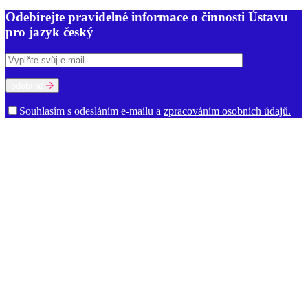
Odebírejte pravidelné informace o činnosti Ústavu
pro jazyk český
odebírat
Souhlasím s odesláním e-mailu a
zpracováním osobních údajů.
O ústavu
Poslání a činnost
Historie
Prostory ÚJČ
Vedení
Rada ÚJČ
Dozorčí
rada
Mezinárodní poradní sbor
Oddělení
Dialektologické oddělení
Etymologické oddělení
Oddělení gramatiky
Oddělení onomastiky
Oddělení jazykové kultury
Oddělení současné lexikologie a
lexikografie
Oddělení stylistiky a sociolingvistiky
Oddělení vývoje
jazyka
Ekonomicko-technické oddělení
Kabinet studia jazyků
Oddělení vědeckých informací
Ředitelství
Knihovna
Kontakty pro
média
Dokumenty a výroční zprávy
Volná místa
Oznámení (tzv.
whistleblowing)
Zajímavé odkazy
Věda a výzkum
Ústavní úkoly
Publikace
Knižní publikace
Elektronické publikace
Výzkumné projekty
Řešené projekty
Výzva k účasti na výzkumu
Ukončené projekty
Strategie AV 21
Časopisy
Afiliace a dedikace
Slovníky a zdroje