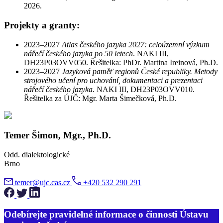
2026.
Projekty a granty:
2023–2027
Atlas českého jazyka 2027: celoúzemní výzkum
nářečí českého jazyka po 50 letech
. NAKI III,
DH23P03OVV050. Řešitelka: PhDr. Martina Ireinová, Ph.D.
2023–2027
Jazyková paměť regionů České republiky. Metody
strojového učení pro uchování, dokumentaci a prezentaci
nářečí českého jazyka
. NAKI III, DH23P03OVV010.
Řešitelka za ÚJČ: Mgr. Marta Šimečková, Ph.D.
Temer Šimon, Mgr., Ph.D.
Odd. dialektologické
Brno
temer@ujc.cas.cz
+420 532 290 291
Odebírejte pravidelné informace o činnosti Ústavu