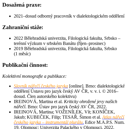
Dosažená praxe:
2021–dosud odborný pracovník v dialektologickém oddělení
Zahraniční stáže:
2022 Bělehradská univerzita, Filologická fakulta, Srbsko –
terénní výzkum v srbském Banátu (říjen–prosinec)
2019 Bělehradská univerzita, Filologická fakulta, Srbsko
(1 měsíc)
Publikační činnost:
Kolektivní monografie a publikace:
Slovník nářečí českého jazyka
[online]. Brno: dialektologické
oddělení Ústavu pro jazyk český AV ČR, v. v. i. © 2016–
dosud. Člen autorského kolektivu)
IREINOVÁ, Martina et al.
Kriticky ohrožené jevy našich
nářečí
. Brno: Ústav pro jazyk český AV ČR, 2022.
IREINOVÁ, Martina; VOŽENÍLEK, Vít; KONÍČEK,
Jakub; KUBEČEK, Filip; TESAŘ, Šimon et al.
Atlas nářečí
českého jazyka – instrumentál plurálu
.
Edice M.A.P.S. Num.
19. Olomouc: Univerzita Palackého v Olomouci, 2022.