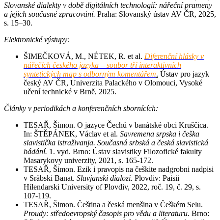
Slovanské dialekty v době digitálních technologií: nářeční prameny
a jejich současné zpracování.
Praha: Slovanský ústav AV ČR, 2025,
s. 15–30.
Elektronické výstupy:
ŠIMEČKOVÁ, M., NÉTEK, R. et al.
Diferenční hlásky v
nářečích českého jazyka – soubor tří interaktivních
syntetických map s odborným komentářem
.
Ústav pro jazyk
český AV ČR, Univerzita Palackého v Olomouci, Vysoké
učení technické v Brně, 2025.
Články v periodikách a konferenčních sbornících:
TESAŘ, Šimon. O jazyce Čechů v banátské obci Kruščica.
In: ŠTĚPÁNEK, Václav et al.
Savremena srpska i češka
slavistička istraživanja. Současná srbská a česká slavistická
bádání.
1. vyd. Brno: Ústav slavistiky Filozofické fakulty
Masarykovy univerzity, 2021, s. 165-172.
TESAŘ, Šimon. Ezik i pravopis na češkite nadgrobni nadpisi
v Srăbski Banat.
Slavjanski dialozi.
Plovdiv: Paisii
Hilendarski University of Plovdiv, 2022, roč. 19, č. 29, s.
107-119.
TESAŘ, Šimon. Čeština a česká menšina v Češkém Selu.
Proudy: středoevropský časopis pro vědu a literaturu.
Brno: