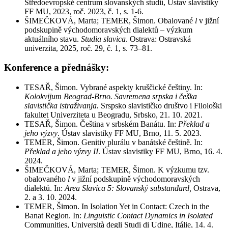
Středoevropské centrum slovanských studií, Ústav slavistiky
FF MU, 2023, roč. 2023, č. 1, s. 1-6.
ŠIMEČKOVÁ, Marta; TEMER, Šimon. Obalované
l
v jižní
podskupině východomoravských dialektů – výzkum
aktuálního stavu.
Studia slavica
. Ostrava: Ostravská
univerzita, 2025, roč. 29, č. 1, s. 73–81.
Konference a přednášky:
TESAŘ, Šimon. Vybrané aspekty kruščické češtiny. In:
Kolokvijum Beograd-Brno. Savremena srpska i češka
slavistička istraživanja.
Srspsko slavističko društvo i Filološki
fakultet Univerziteta u Beogradu, Srbsko, 21. 10. 2021.
TESAŘ, Šimon. Čeština v srbském Banátu. In:
Překlad a
jeho výzvy
. Ústav slavistiky FF MU, Brno, 11. 5. 2023.
TEMER, Šimon. Genitiv plurálu v banátské češtině. In:
Překlad a jeho výzvy II
. Ústav slavistiky FF MU, Brno, 16. 4.
2024.
ŠIMEČKOVÁ, Marta; TEMER, Šimon. K výzkumu tzv.
obalovaného
l
v jižní podskupině východomoravských
dialektů. In:
Area Slavica 5: Slovanský substandard,
Ostrava,
2. a 3. 10. 2024.
TEMER, Šimon. In Isolation Yet in Contact: Czech in the
Banat Region. In:
Linguistic Contact Dynamics in Isolated
Communities, Università degli Studi di Udine, Itálie, 14. 4.