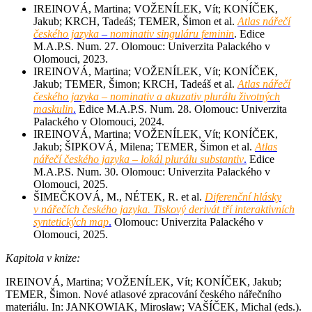
IREINOVÁ, Martina; VOŽENÍLEK, Vít; KONÍČEK,
Jakub; KRCH, Tadeáš; TEMER, Šimon et al.
Atlas nářečí
českého jazyka
–
nominativ singuláru feminin
. Edice
M.A.P.S. Num. 27. Olomouc: Univerzita Palackého v
Olomouci, 2023.
IREINOVÁ, Martina; VOŽENÍLEK, Vít; KONÍČEK,
Jakub; TEMER, Šimon; KRCH, Tadeáš et al.
Atlas nářečí
českého jazyka – nominativ a akuzativ plurálu životných
maskulin
.
Edice M.A.P.S. Num. 28. Olomouc: Univerzita
Palackého v Olomouci, 2024.
IREINOVÁ, Martina; VOŽENÍLEK, Vít; KONÍČEK,
Jakub; ŠIPKOVÁ, Milena; TEMER, Šimon et al.
Atlas
nářečí českého jazyka – lokál plurálu substantiv
.
Edice
M.A.P.S. Num. 30. Olomouc: Univerzita Palackého v
Olomouci, 2025.
ŠIMEČKOVÁ, M., NÉTEK, R. et al.
Diferenční hlásky
v nářečích českého jazyka. Tiskový derivát tří interaktivních
syntetických map
.
Olomouc: Univerzita Palackého v
Olomouci, 2025.
Kapitola v knize:
IREINOVÁ, Martina; VOŽENÍLEK, Vít; KONÍČEK, Jakub;
TEMER, Šimon. Nové atlasové zpracování českého nářečního
materiálu. In: JANKOWIAK, Mirosław; VAŠÍČEK, Michal (eds.).