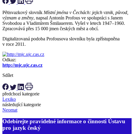
Pětisvazkový slovník
Místní jména v Čechách: jejich vznik, původ,
význam a změny
, napsal Antonín Profous ve spolupráci s Janem
Svobodou a Vladimírem Šmilauerem. Vyšel v letech 1947–1960.
Zpracovává přes 15 000 jmen českých měst a obcí.
Digitalizovaná podoba Profousova slovníku byla zpřístupněna
v roce 2011.
Odkaz:
http://mjc.ujc.cas.cz
Sdílet
předchozí kategorie
Lexiko
následující kategorie
Neomat
Odebírejte pravidelné informace o činnosti Ústavu
pro jazyk český