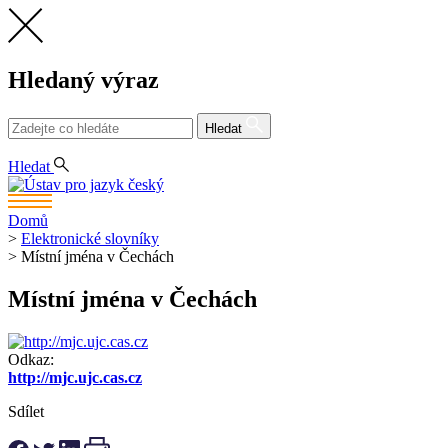
Hledaný výraz
Hledat
CS
EN
Hledat
Domů
>
Elektronické slovníky
>
Místní jména v Čechách
Místní jména v Čechách
Odkaz:
http://mjc.ujc.cas.cz
Sdílet