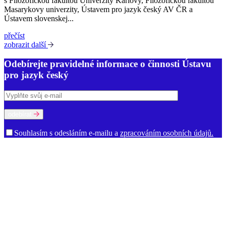
s Filozofickou fakultou Univerzity Karlovy, Filozofickou fakultou
Masarykovy univerzity, Ústavem pro jazyk český AV ČR a
Ústavem slovenskej...
přečíst
zobrazit další
Odebírejte pravidelné informace o činnosti Ústavu
pro jazyk český
odebírat
Souhlasím s odesláním e-mailu a
zpracováním osobních údajů.
O ústavu
Poslání a činnost
Historie
Prostory ÚJČ
Vedení
Rada ÚJČ
Dozorčí
rada
Mezinárodní poradní sbor
Oddělení
Dialektologické oddělení
Etymologické oddělení
Oddělení gramatiky
Oddělení onomastiky
Oddělení jazykové kultury
Oddělení současné lexikologie a
lexikografie
Oddělení stylistiky a sociolingvistiky
Oddělení vývoje
jazyka
Ekonomicko-technické oddělení
Kabinet studia jazyků
Oddělení vědeckých informací
Ředitelství
Knihovna
Kontakty pro
média
Dokumenty a výroční zprávy
Volná místa
Oznámení (tzv.