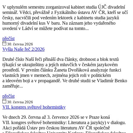
V uplynulém semestru zorganizoval kabinet studia ÚJČ divadelní
seminář. Vědci, převážně z Fyzikálního ústavu AV ČR, kteří se učí
česky, nacvičili pod vedením lektorek z kabinetu studia jazyků
humorný divadelní kus V baru. Na záznam jeho vydařeného
uvedení v Ládví se můžete podívat na tomto...
přečíst
30. června 2026
Vyšla Naše řeč 2/2026
Druhé číslo Naší řeči přináší dva články, drobnost a blok textů
týkající se ukrajinštiny a jejích mluvčích v českém jazykovém
prostředí. V prvním článku Žaneta Dvořáková analyzuje funkci
vlastních jmen v memech, zejména jejich roli v politickém
a ideovém boji a v propagandě. Ve druhé studii se Vladimír Benko
zaměřuje...
přečíst
30. června 2026
VII. kongres světové bohemistiky
Ve dnech 29. června až 3. července 2026 se v Praze koná
VII. kongres světové bohemistiky: Literatura a jazyk(y) v dialogu.
Akci pořádá Ústav pro českou literaturu AV ČR společně