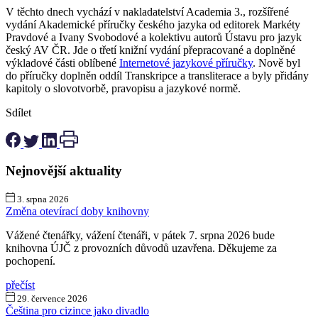
V těchto dnech vychází v nakladatelství Academia 3., rozšířené
vydání Akademické příručky českého jazyka od editorek Markéty
Pravdové a Ivany Svobodové a kolektivu autorů Ústavu pro jazyk
český AV ČR. Jde o třetí knižní vydání přepracované a doplněné
výkladové části oblíbené
Internetové jazykové příručky
. Nově byl
do příručky doplněn oddíl Transkripce a transliterace a byly přidány
kapitoly o slovotvorbě, pravopisu a jazykové normě.
Sdílet
Nejnovější aktuality
3. srpna 2026
Změna otevírací doby knihovny
Vážené čtenářky, vážení čtenáři, v pátek 7. srpna 2026 bude
knihovna ÚJČ z provozních důvodů uzavřena. Děkujeme za
pochopení.
přečíst
29. července 2026
Čeština pro cizince jako divadlo