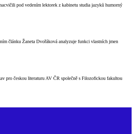
nacvičili pod vedením lektorek z kabinetu studia jazyků humorný
prvním článku Žaneta Dvořáková analyzuje funkci vlastních jmen
tav pro českou literaturu AV ČR společně s Filozofickou fakultou