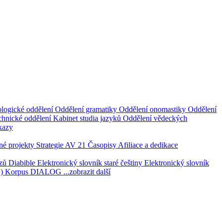
logické oddělení
Oddělení gramatiky
Oddělení onomastiky
Oddělení
hnické oddělení
Kabinet studia jazyků
Oddělení vědeckých
kazy
é projekty
Strategie AV 21
Časopisy
Afiliace a dedikace
azů
Diabible
Elektronický slovník staré češtiny
Elektronický slovník
1)
Korpus DIALOG
...zobrazit další