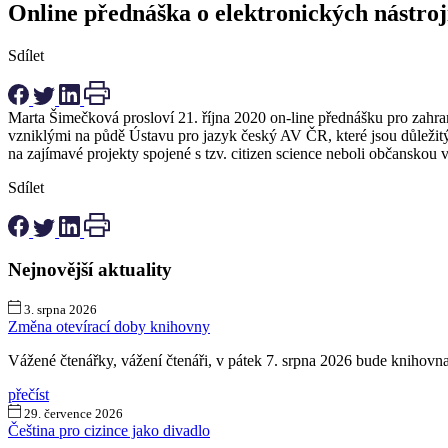
Online přednáška o elektronických nástroj
Sdílet
Marta Šimečková prosloví 21. října 2020 on-line přednášku pro zahra
vzniklými na půdě Ústavu pro jazyk český AV ČR, které jsou důležit
na zajímavé projekty spojené s tzv. citizen science neboli občanskou 
Sdílet
Nejnovější aktuality
3. srpna 2026
Změna otevírací doby knihovny
Vážené čtenářky, vážení čtenáři, v pátek 7. srpna 2026 bude kniho
přečíst
29. července 2026
Čeština pro cizince jako divadlo