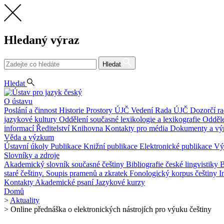
Hledaný výraz
Hledat
CS
Hledat
O ústavu
Poslání a činnost
Historie
Prostory ÚJČ
Vedení
Rada ÚJČ
Dozorčí r
jazykové kultury
Oddělení současné lexikologie a lexikografie
Odděle
informací
Ředitelství
Knihovna
Kontakty pro média
Dokumenty a vý
Věda a výzkum
Ústavní úkoly
Publikace
Knižní publikace
Elektronické publikace
Vý
Slovníky a zdroje
Akademický slovník současné češtiny
Bibliografie české lingvistiky
B
staré češtiny. Soupis pramenů a zkratek
Fonologický korpus češtiny
I
Kontakty
Akademické psaní
Jazykové kurzy
Domů
>
Aktuality
>
Online přednáška o elektronických nástrojích pro výuku češtiny