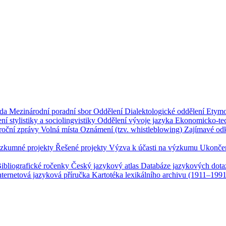
ada
Mezinárodní poradní sbor
Oddělení
Dialektologické oddělení
Etymo
ní stylistiky a sociolingvistiky
Oddělení vývoje jazyka
Ekonomicko-tec
roční zprávy
Volná místa
Oznámení (tzv. whistleblowing)
Zajímavé od
zkumné projekty
Řešené projekty
Výzva k účasti na výzkumu
Ukončen
ibliografické ročenky
Český jazykový atlas
Databáze jazykových dot
nternetová jazyková příručka
Kartotéka lexikálního archivu (1911–199