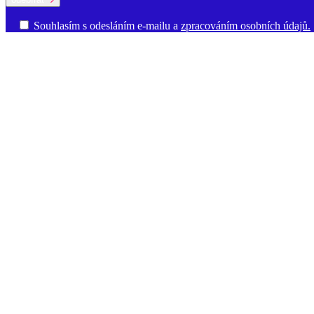
Souhlasím s odesláním e-mailu a
zpracováním osobních údajů.
O ústavu
Poslání a činnost
Historie
Prostory ÚJČ
Vedení
Rada ÚJČ
Dozorčí r
jazykové kultury
Oddělení současné lexikologie a lexikografie
Odděle
informací
Ředitelství
Knihovna
Kontakty pro média
Dokumenty a vý
Věda a výzkum
Ústavní úkoly
Publikace
Knižní publikace
Elektronické publikace
Vý
Slovníky a zdroje
Akademický slovník současné češtiny
Bibliografie české lingvistiky
B
staré češtiny. Soupis pramenů a zkratek
Fonologický korpus češtiny
I
Důležité odkazy
O ústavu
GDPR
Nastavení cookies
Kontakt
Akademické psaní
Jazykové kurzy
Ústav pro jazyk český AV ČR, v. v. i.