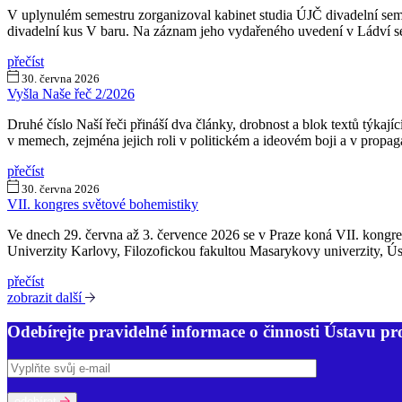
V uplynulém semestru zorganizoval kabinet studia ÚJČ divadelní semi
divadelní kus V baru. Na záznam jeho vydařeného uvedení v Ládví se
přečíst
30. června 2026
Vyšla Naše řeč 2/2026
Druhé číslo Naší řeči přináší dva články, drobnost a blok textů týka
v memech, zejména jejich roli v politickém a ideovém boji a v propag
přečíst
30. června 2026
VII. kongres světové bohemistiky
Ve dnech 29. června až 3. července 2026 se v Praze koná VII. kongres
Univerzity Karlovy, Filozofickou fakultou Masarykovy univerzity, Ú
přečíst
zobrazit další
Odebírejte pravidelné informace o činnosti Ústavu pr
odebírat