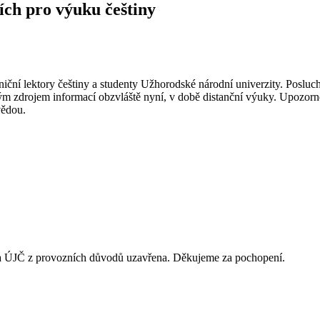
ích pro výuku češtiny
niční lektory češtiny a studenty Užhorodské národní univerzity. Poslu
ým zdrojem informací obzvláště nyní, v době distanční výuky. Upozorně
vědou.
vna ÚJČ z provozních důvodů uzavřena. Děkujeme za pochopení.