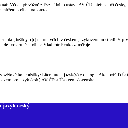
nář. Vědci, převážně z Fyzikálního ústavu AV ČR, kteří se učí česky, 
 můžete podívat na tomto...
jící se ukrajinštiny a jejích mluvčích v českém jazykovém prostředí. V 
andě. Ve druhé studii se Vladimír Benko zaměřuje...
 světové bohemistiky: Literatura a jazyk(y) v dialogu. Akci pořádá Ús
stavem pro jazyk český AV ČR a Ústavem slovenskej...
o jazyk český