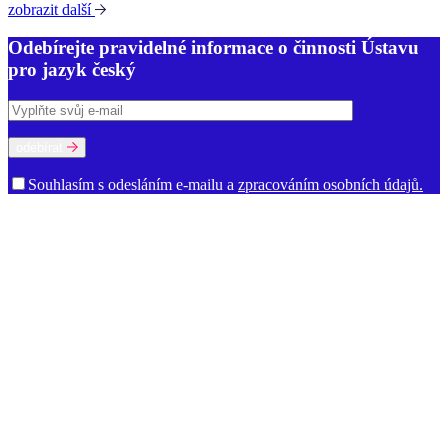
zobrazit další
Odebírejte pravidelné informace o činnosti Ústavu
pro jazyk český
odebírat
Souhlasím s odesláním e-mailu a
zpracováním osobních údajů.
O ústavu
Poslání a činnost
Historie
Prostory ÚJČ
Vedení
Rada ÚJČ
Dozorčí
rada
Mezinárodní poradní sbor
Oddělení
Dialektologické oddělení
Etymologické oddělení
Oddělení gramatiky
Oddělení onomastiky
Oddělení jazykové kultury
Oddělení současné lexikologie a
lexikografie
Oddělení stylistiky a sociolingvistiky
Oddělení vývoje
jazyka
Ekonomicko-technické oddělení
Kabinet studia jazyků
Oddělení vědeckých informací
Ředitelství
Knihovna
Kontakty pro
média
Dokumenty a výroční zprávy
Volná místa
Oznámení (tzv.
whistleblowing)
Zajímavé odkazy
Věda a výzkum
Ústavní úkoly
Publikace
Knižní publikace
Elektronické publikace
Výzkumné projekty
Řešené projekty
Výzva k účasti na výzkumu