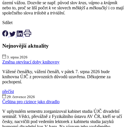
území vážou. Dozvíte se např. původ slov
kras
,
vápno
a
krápník
nebo to, proč se liší počet
k
ve slovech
měkkýš
a
měkoučký
i co mají
společného slova
trilobit
a
triviální
.
Sdílet
Nejnovější aktuality
3. srpna 2026
Změna otevírací doby knihovny
Vážené čtenářky, vážení čtenáři, v pátek 7. srpna 2026 bude
knihovna ÚJČ z provozních důvodů uzavřena. Děkujeme za
pochopení.
přečíst
29. července 2026
Čeština pro cizince jako divadlo
V uplynulém semestru zorganizoval kabinet studia ÚJČ divadelní
seminář. Vědci, převážně z Fyzikálního ústavu AV ČR, kteří se učí
česky, nacvičili pod vedením lektorek z kabinetu studia jazyků
humorný divadelní kus V baru. Na záznam jeho vydařeného