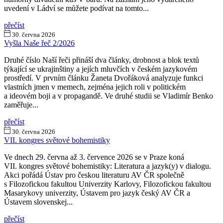
uvedení v Ládví se můžete podívat na tomto...
přečíst
30. června 2026
Vyšla Naše řeč 2/2026
Druhé číslo Naší řeči přináší dva články, drobnost a blok textů
týkající se ukrajinštiny a jejích mluvčích v českém jazykovém
prostředí. V prvním článku Žaneta Dvořáková analyzuje funkci
vlastních jmen v memech, zejména jejich roli v politickém
a ideovém boji a v propagandě. Ve druhé studii se Vladimír Benko
zaměřuje...
přečíst
30. června 2026
VII. kongres světové bohemistiky
Ve dnech 29. června až 3. července 2026 se v Praze koná
VII. kongres světové bohemistiky: Literatura a jazyk(y) v dialogu.
Akci pořádá Ústav pro českou literaturu AV ČR společně
s Filozofickou fakultou Univerzity Karlovy, Filozofickou fakultou
Masarykovy univerzity, Ústavem pro jazyk český AV ČR a
Ústavem slovenskej...
přečíst