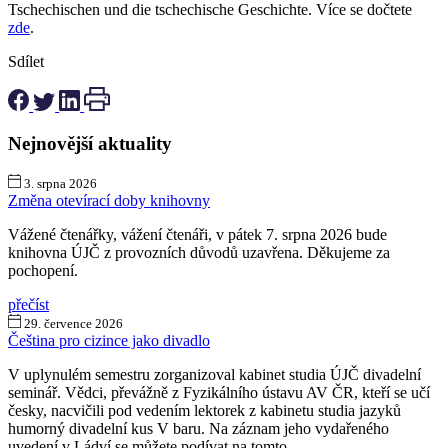
Tschechischen und die tschechische Geschichte. Více se dočtete
zde
.
Sdílet
Nejnovější aktuality
3. srpna 2026
Změna otevírací doby knihovny
Vážené čtenářky, vážení čtenáři, v pátek 7. srpna 2026 bude
knihovna ÚJČ z provozních důvodů uzavřena. Děkujeme za
pochopení.
přečíst
29. července 2026
Čeština pro cizince jako divadlo
V uplynulém semestru zorganizoval kabinet studia ÚJČ divadelní
seminář. Vědci, převážně z Fyzikálního ústavu AV ČR, kteří se učí
česky, nacvičili pod vedením lektorek z kabinetu studia jazyků
humorný divadelní kus V baru. Na záznam jeho vydařeného
uvedení v Ládví se můžete podívat na tomto...