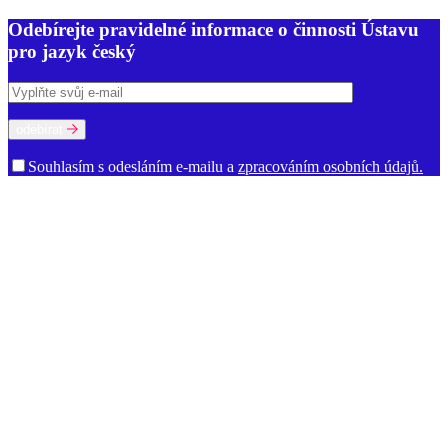
Odebírejte pravidelné informace o činnosti Ústavu
pro jazyk český
odebírat
Souhlasím s odesláním e-mailu a
zpracováním osobních údajů.
O ústavu
Poslání a činnost
Historie
Prostory ÚJČ
Vedení
Rada ÚJČ
Dozorčí
rada
Mezinárodní poradní sbor
Oddělení
Dialektologické oddělení
Etymologické oddělení
Oddělení gramatiky
Oddělení onomastiky
Oddělení jazykové kultury
Oddělení současné lexikologie a
lexikografie
Oddělení stylistiky a sociolingvistiky
Oddělení vývoje
jazyka
Ekonomicko-technické oddělení
Kabinet studia jazyků
Oddělení vědeckých informací
Ředitelství
Knihovna
Kontakty pro
média
Dokumenty a výroční zprávy
Volná místa
Oznámení (tzv.
whistleblowing)
Zajímavé odkazy
Věda a výzkum
Ústavní úkoly
Publikace
Knižní publikace
Elektronické publikace
Výzkumné projekty
Řešené projekty
Výzva k účasti na výzkumu
Ukončené projekty
Strategie AV 21
Časopisy
Afiliace a dedikace