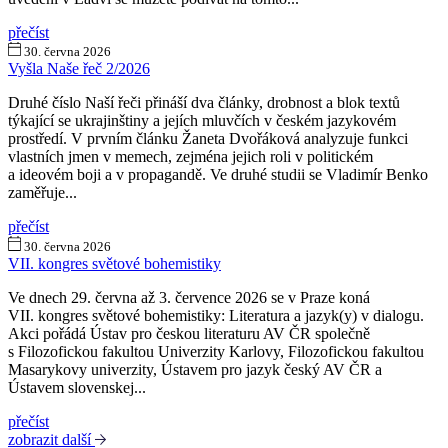
přečíst
30. června 2026
Vyšla Naše řeč 2/2026
Druhé číslo Naší řeči přináší dva články, drobnost a blok textů
týkající se ukrajinštiny a jejích mluvčích v českém jazykovém
prostředí. V prvním článku Žaneta Dvořáková analyzuje funkci
vlastních jmen v memech, zejména jejich roli v politickém
a ideovém boji a v propagandě. Ve druhé studii se Vladimír Benko
zaměřuje...
přečíst
30. června 2026
VII. kongres světové bohemistiky
Ve dnech 29. června až 3. července 2026 se v Praze koná
VII. kongres světové bohemistiky: Literatura a jazyk(y) v dialogu.
Akci pořádá Ústav pro českou literaturu AV ČR společně
s Filozofickou fakultou Univerzity Karlovy, Filozofickou fakultou
Masarykovy univerzity, Ústavem pro jazyk český AV ČR a
Ústavem slovenskej...
přečíst
zobrazit další