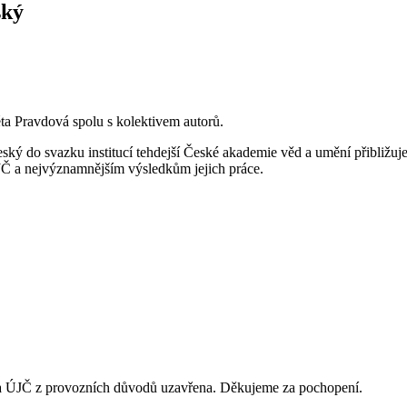
ský
éta Pravdová spolu s kolektivem autorů.
eský do svazku institucí tehdejší České akademie věd a umění přibližuj
ÚJČ a nejvýznamnějším výsledkům jejich práce.
vna ÚJČ z provozních důvodů uzavřena. Děkujeme za pochopení.