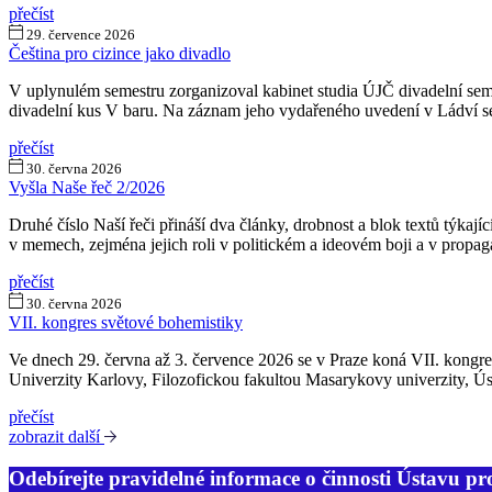
přečíst
29. července 2026
Čeština pro cizince jako divadlo
V uplynulém semestru zorganizoval kabinet studia ÚJČ divadelní semi
divadelní kus V baru. Na záznam jeho vydařeného uvedení v Ládví se
přečíst
30. června 2026
Vyšla Naše řeč 2/2026
Druhé číslo Naší řeči přináší dva články, drobnost a blok textů týka
v memech, zejména jejich roli v politickém a ideovém boji a v propag
přečíst
30. června 2026
VII. kongres světové bohemistiky
Ve dnech 29. června až 3. července 2026 se v Praze koná VII. kongres
Univerzity Karlovy, Filozofickou fakultou Masarykovy univerzity, Ú
přečíst
zobrazit další
Odebírejte pravidelné informace o činnosti Ústavu pr