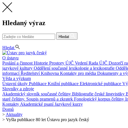
Hledaný výraz
Hledat
CS
Hledat
O ústavu
Poslání a činnost
Historie
Prostory ÚJČ
Vedení
Rada ÚJČ
Dozorčí r
jazykové kultury
Oddělení současné lexikologie a lexikografie
Odděle
informací
Ředitelství
Knihovna
Kontakty pro média
Dokumenty a vý
Věda a výzkum
Ústavní úkoly
Publikace
Knižní publikace
Elektronické publikace
Vý
Slovníky a zdroje
Akademický slovník současné češtiny
Bibliografie české lingvistiky
B
staré češtiny. Soupis pramenů a zkratek
Fonologický korpus češtiny
I
Kontakty
Akademické psaní
Jazykové kurzy
Domů
>
Aktuality
>
Vyšla publikace 80 let Ústavu pro jazyk český