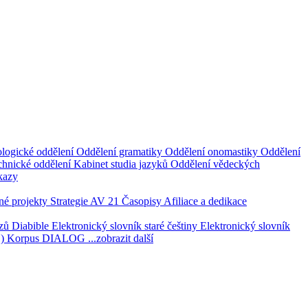
logické oddělení
Oddělení gramatiky
Oddělení onomastiky
Oddělení
hnické oddělení
Kabinet studia jazyků
Oddělení vědeckých
kazy
é projekty
Strategie AV 21
Časopisy
Afiliace a dedikace
azů
Diabible
Elektronický slovník staré češtiny
Elektronický slovník
1)
Korpus DIALOG
...zobrazit další