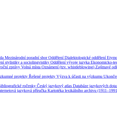
ada
Mezinárodní poradní sbor
Oddělení
Dialektologické oddělení
Etymo
ní stylistiky a sociolingvistiky
Oddělení vývoje jazyka
Ekonomicko-tec
roční zprávy
Volná místa
Oznámení (tzv. whistleblowing)
Zajímavé od
zkumné projekty
Řešené projekty
Výzva k účasti na výzkumu
Ukončen
ibliografické ročenky
Český jazykový atlas
Databáze jazykových dot
nternetová jazyková příručka
Kartotéka lexikálního archivu (1911–199