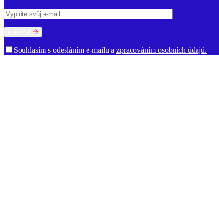
odebírat
Souhlasím s odesláním e-mailu a
zpracováním osobních údajů.
O ústavu
Poslání a činnost
Historie
Prostory ÚJČ
Vedení
Rada ÚJČ
Dozorčí r
jazykové kultury
Oddělení současné lexikologie a lexikografie
Odděle
informací
Ředitelství
Knihovna
Kontakty pro média
Dokumenty a vý
Věda a výzkum
Ústavní úkoly
Publikace
Knižní publikace
Elektronické publikace
Vý
Slovníky a zdroje
Akademický slovník současné češtiny
Bibliografie české lingvistiky
B
staré češtiny. Soupis pramenů a zkratek
Fonologický korpus češtiny
I
Důležité odkazy
O ústavu
GDPR
Nastavení cookies
Kontakt
Akademické psaní