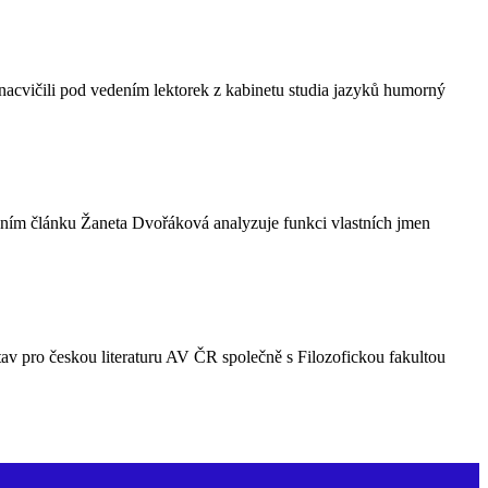
nacvičili pod vedením lektorek z kabinetu studia jazyků humorný
prvním článku Žaneta Dvořáková analyzuje funkci vlastních jmen
tav pro českou literaturu AV ČR společně s Filozofickou fakultou