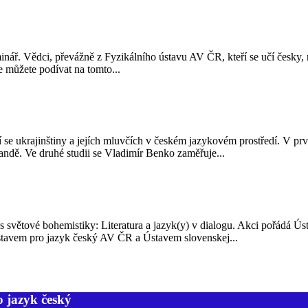
nář. Vědci, převážně z Fyzikálního ústavu AV ČR, kteří se učí česky, 
 můžete podívat na tomto...
jící se ukrajinštiny a jejích mluvčích v českém jazykovém prostředí. V 
andě. Ve druhé studii se Vladimír Benko zaměřuje...
 světové bohemistiky: Literatura a jazyk(y) v dialogu. Akci pořádá Ús
stavem pro jazyk český AV ČR a Ústavem slovenskej...
o jazyk český